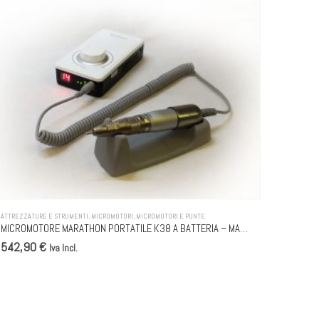
ATTREZZATURE E STRUMENTI
,
MICROMOTORI
,
MICROMOTORI E PUNTE
ATTREZZAT
MICROMOTORE MARATHON PORTATILE K38 A BATTERIA – MANIPOLO SH300 30K
542,90 €
359,9
Iva Incl.