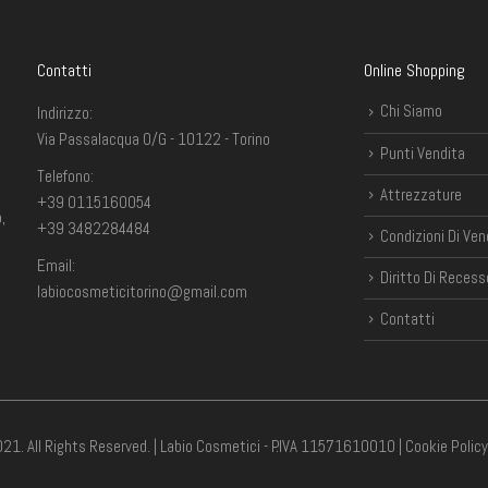
Contatti
Online Shopping
Chi Siamo
Indirizzo:
Via Passalacqua 0/G - 10122 - Torino
Punti Vendita
Telefono:
Attrezzature
+39 0115160054
,
+39 3482284484
Condizioni Di Ven
Email:
Diritto Di Recess
labiocosmeticitorino@gmail.com
Contatti
21. All Rights Reserved. | Labio Cosmetici - P.IVA 11571610010 |
Cookie Policy