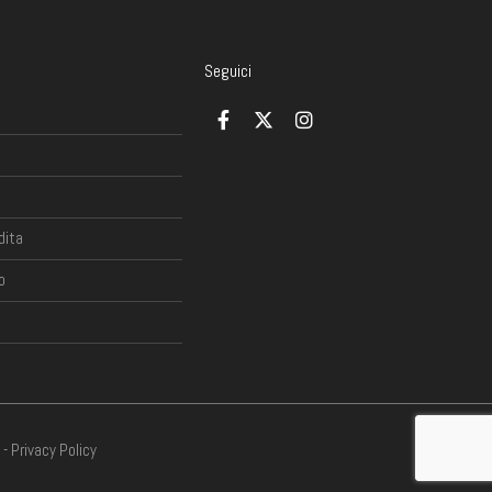
Seguici
dita
o
-
Privacy Policy