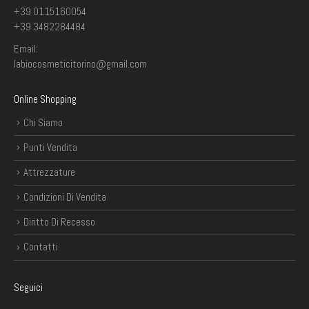
+39 0115160054
+39 3482284484
CONF. 50 PZ. FIOR DI PELLE 3 ML BUSTINA MONODOSE
CONF. 50 PZ. FIOR DI PELLE 3 ML BUSTINA MONODOSE
Email:
9,15
€
9,15
€
labiocosmeticitorino@gmail.com
Online Shopping
Chi Siamo
Punti Vendita
Attrezzature
Condizioni Di Vendita
Diritto Di Recesso
Contatti
Seguici