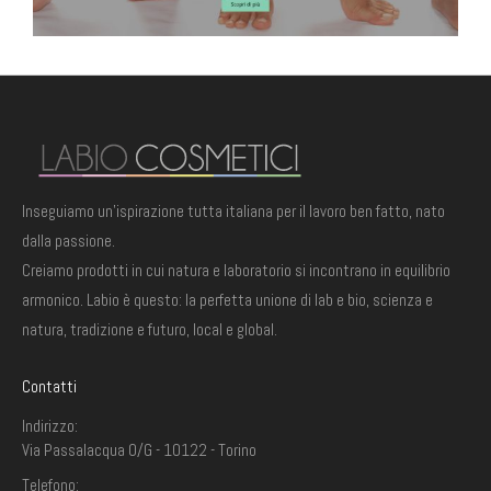
Inseguiamo un'ispirazione tutta italiana per il lavoro ben fatto, nato
dalla passione.
Creiamo prodotti in cui natura e laboratorio si incontrano in equilibrio
armonico. Labio è questo: la perfetta unione di lab e bio, scienza e
TRONCHESINE UNGHIE "LEO" NERE PER UNGHIE SPESSE 1/2 LUNA COBALTO
TRONCHESINE UNGHIE "LEO" NERE PER UNGHIE SPESSE 1/2 LUNA COBALTO
natura, tradizione e futuro, local e global.
61,00
€
61,00
€
Contatti
Indirizzo:
CONF. 10 PZ. FIOR DI PELLE 3 ML BUSTINA MONODOSE
CONF. 10 PZ. FIOR DI PELLE 3 ML BUSTINA MONODOSE
Via Passalacqua 0/G - 10122 - Torino
3,05
€
3,05
€
Telefono: