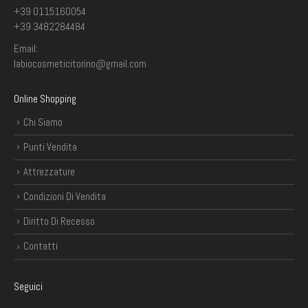
+39 0115160054
+39 3482284484
CONF. 50 PZ. FIOR DI PELLE 3 ML BUSTINA MONODOSE
CONF. 50 PZ. FIOR DI PELLE 3 ML BUSTINA MONODOSE
Email:
9,15
€
9,15
€
labiocosmeticitorino@gmail.com
Online Shopping
Chi Siamo
Punti Vendita
Attrezzature
Condizioni Di Vendita
Diritto Di Recesso
Contatti
Seguici