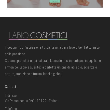
Inseguiamo un'ispirazione tutta italiana per il lavoro ben fatto, nato
dalla passione.
Creiamo prodotti in cui natura e laboratorio si incontrano in equilibrio
armonico. Labio è questo: la perfetta unione di lab e bio, scienza e
TRONCHESINE UNGHIE "LEO" NERE PER UNGHIE SPESSE 1/2 LUNA COBALTO
TRONCHESINE UNGHIE "LEO" NERE PER UNGHIE SPESSE 1/2 LUNA COBALTO
natura, tradizione e futuro, local e global.
61,00
€
61,00
€
Contatti
Indirizzo:
CONF. 10 PZ. FIOR DI PELLE 3 ML BUSTINA MONODOSE
CONF. 10 PZ. FIOR DI PELLE 3 ML BUSTINA MONODOSE
Via Passalacqua 0/G - 10122 - Torino
3,05
€
3,05
€
Telefono: