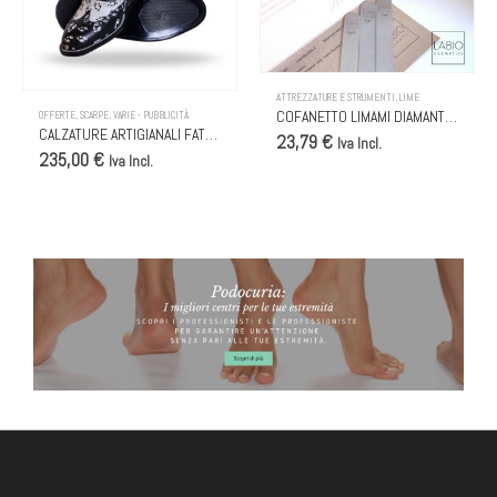
ROMOTORI E PUNTE
ATTREZZATURE E STRUMENTI
,
LIME
COFANETTO LIMAMI DIAMANTE – COGITO, ERGO, SUM (100/180/250)
OFFERTE
,
SCARPE
,
VARIE - PUBBLICITÀ
CALZATURE ARTIGIANALI FATTE A MANO PIEDIFICIO & MANIFICIO
23,79 €
Iva Incl.
235,00 €
Iva Incl.
BANNER PODOCURIA