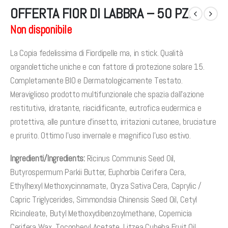
OFFERTA FIOR DI LABBRA – 50 PZ.
Non disponibile
La Copia fedelissima di Fiordipelle ma, in stick. Qualità
organolettiche uniche e con fattore di protezione solare 15.
Completamente BIO e Dermatologicamente Testato.
Meraviglioso prodotto multifunzionale che spazia dall’azione
restitutiva, idratante, riacidificante, eutrofica eudermica e
protettiva, alle punture d’insetto, irritazioni cutanee, bruciature
e prurito. Ottimo l’uso invernale e magnifico l’uso estivo.
Ingredienti/Ingredients:
Ricinus Communis Seed Oil,
Butyrospermum Parkii Butter, Euphorbia Cerifera Cera,
Ethylhexyl Methoxycinnamate, Oryza Sativa Cera, Caprylic /
Capric Triglycerides, Simmondsia Chinensis Seed Oil, Cetyl
Ricinoleate, Butyl Methoxydibenzoylmethane, Copernicia
Cerifera Wax, Tocopheryl Acetate, Litzea Cubeba Fruit Oil,