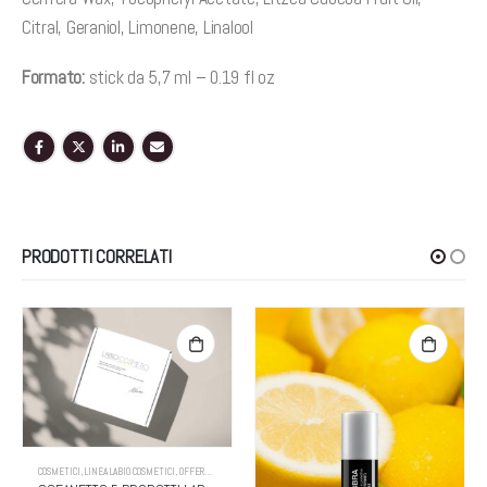
Citral, Geraniol, Limonene, Linalool
Formato:
stick da 5,7 ml – 0.19 fl oz
PRODOTTI CORRELATI
COSMETICI
,
LINEA LABIO COSMETICI
,
OFFERTE
,
OFFERTE LINEA LABIO COSMETICI