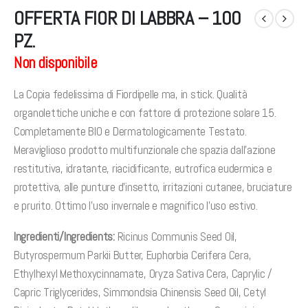
OFFERTA FIOR DI LABBRA – 100
PZ.
Non disponibile
La Copia fedelissima di Fiordipelle ma, in stick. Qualità
organolettiche uniche e con fattore di protezione solare 15.
Completamente BIO e Dermatologicamente Testato.
Meraviglioso prodotto multifunzionale che spazia dall’azione
restitutiva, idratante, riacidificante, eutrofica eudermica e
protettiva, alle punture d’insetto, irritazioni cutanee, bruciature
e prurito. Ottimo l’uso invernale e magnifico l’uso estivo.
Ingredienti/Ingredients:
Ricinus Communis Seed Oil,
Butyrospermum Parkii Butter, Euphorbia Cerifera Cera,
Ethylhexyl Methoxycinnamate, Oryza Sativa Cera, Caprylic /
Capric Triglycerides, Simmondsia Chinensis Seed Oil, Cetyl