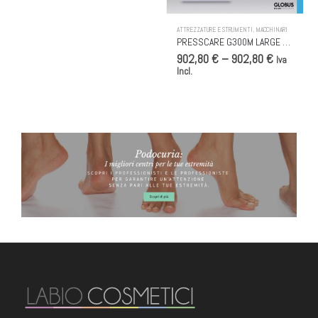
Questo prodotto ha più varianti. Le opzioni possono essere scelte nella pagina del prodotto
ATTREZZATURE E STRUMENTI
,
MACCHINARI
PRESSCARE G300M LARGE – PRESSOTERAPIA – 2 USCITE, 3 PROGRAMMI
902,80 € – 902,80 €
Iva
Incl.
BANNER PODOCURIA