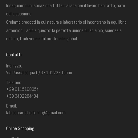
Inseguiamo un'ispirazione tutta italiana per il lavoro ben fatto, nato
dalla passione.
Creiamo prodotti in cui natura e laboratorio si incontrano in equilibrio
armonico. Labio è questo: la perfetta unione di lab e bio, scienza e
natura, tradizione e futuro, local e global.
Contatti
Indirizzo:
Via Passalacqua 0/G - 10122 - Torino
Telefono:
+39 0115160054
+39 3482284484
Email:
labiocosmeticitorino@gmail.com
Online Shopping