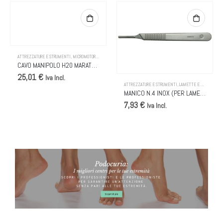
ATTREZZATURE E STRUMENTI
,
MICROMOTORI
,
MICROMOTORI E PUNTE
CAVO MANIPOLO H20 MARATHON
25,01 €
Iva Incl.
ATTREZZATURE E STRUMENTI
,
LAMETTE E MANICI
MANICO N.4 INOX (PER LAME BISTURI N.20)
7,93 €
Iva Incl.
BANNER PODOCURIA