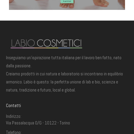
TRONCHESINE UNGHIE "LEO" NERE PER UNGHIE SPESSE 1/2 LUNA COBALTO
TRONCHESINE UNGHIE "LEO" NERE PER UNGHIE SPESSE 1/2 LUNA COBALTO
61,00
€
61,00
€
CONF. 10 PZ. FIOR DI PELLE 3 ML BUSTINA MONODOSE
CONF. 10 PZ. FIOR DI PELLE 3 ML BUSTINA MONODOSE
3,05
€
3,05
€
Inseguiamo un'ispirazione tutta italiana per il lavoro ben fatto, nato
CONF. 50 PZ. FIOR DI PELLE 3 ML BUSTINA MONODOSE
CONF. 50 PZ. FIOR DI PELLE 3 ML BUSTINA MONODOSE
dalla passione.
9,15
€
9,15
€
Creiamo prodotti in cui natura e laboratorio si incontrano in equilibrio
armonico. Labio è questo: la perfetta unione di lab e bio, scienza e
natura, tradizione e futuro, local e global.
Contatti
Indirizzo:
Via Passalacqua 0/G - 10122 - Torino
Telefono: