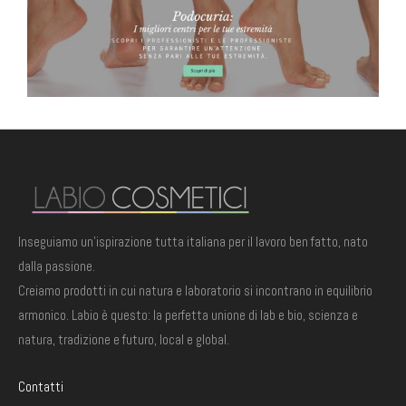
TRONCHESINE UNGHIE "LEO" NERE PER UNGHIE SPESSE 1/2 LUNA COBALTO
TRONCHESINE UNGHIE "LEO" NERE PER UNGHIE SPESSE 1/2 LUNA COBALTO
61,00
€
61,00
€
CONF. 10 PZ. FIOR DI PELLE 3 ML BUSTINA MONODOSE
CONF. 10 PZ. FIOR DI PELLE 3 ML BUSTINA MONODOSE
3,05
€
3,05
€
CONF. 50 PZ. FIOR DI PELLE 3 ML BUSTINA MONODOSE
CONF. 50 PZ. FIOR DI PELLE 3 ML BUSTINA MONODOSE
9,15
€
9,15
€
Inseguiamo un'ispirazione tutta italiana per il lavoro ben fatto, nato
dalla passione.
Creiamo prodotti in cui natura e laboratorio si incontrano in equilibrio
armonico. Labio è questo: la perfetta unione di lab e bio, scienza e
natura, tradizione e futuro, local e global.
Contatti