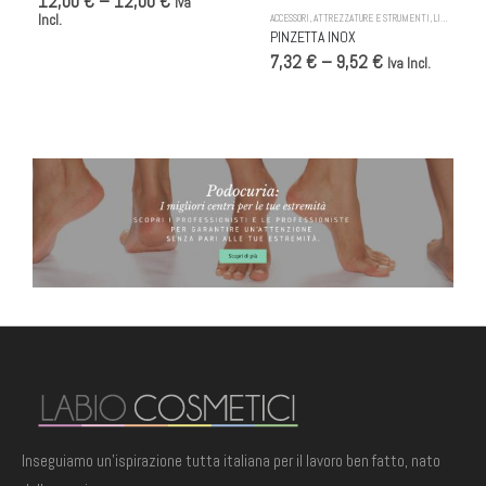
12,00 € – 12,00 €
Iva
Incl.
ACCESSORI
,
ATTREZZATURE E STRUMENTI
,
LIME
PINZETTA INOX
7,32 € – 9,52 €
Iva Incl.
BANNER PODOCURIA
Inseguiamo un'ispirazione tutta italiana per il lavoro ben fatto, nato