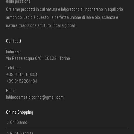
dalla passione.
Creiamo prodotti in cui natura e laboratorio si incontrano in equilibrio
armonico. Labio è questo: la perfetta unione di lab e bio, scienza e
natura, tradizione e futuro, local e global.
Contatti
Indirizzo:
Via Passalacqua 0/G - 10122 - Torino
Telefono:
+39 0115160054
+39 3482284484
Email:
labiocosmeticitorino@gmail.com
Online Shopping
Chi Siamo
Punti Vendita