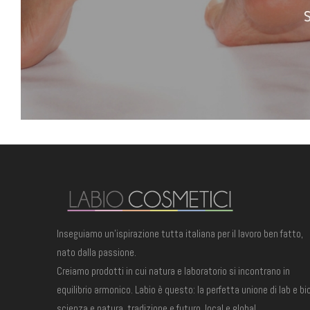
Inseguiamo un'ispirazione tutta italiana per il lavoro ben fatto,
nato dalla passione.
Creiamo prodotti in cui natura e laboratorio si incontrano in
equilibrio armonico. Labio è questo: la perfetta unione di lab e bio
scienza e natura, tradizione e futuro, local e global.