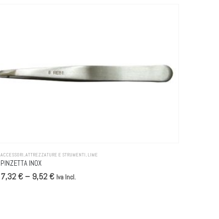
ù varianti. Le opzioni possono essere scelte nella pagina del prodotto
ACCESSORI
,
ATTREZZATURE E STRUMENTI
,
LIME
ATTREZZAT
PINZETTA INOX
LIMA ZE
7,32 € – 9,52 €
5,00 
Iva Incl.