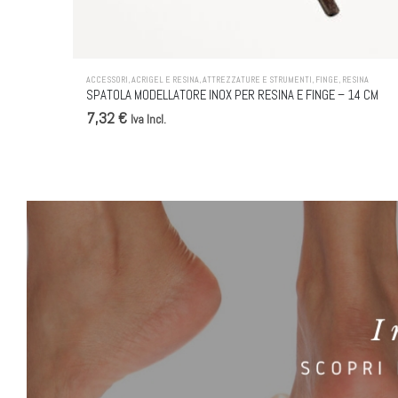
ACCESSORI
,
ACRIGEL E RESINA
,
ATTREZZATURE E STRUMENTI
,
FINGE
,
RESINA
SPATOLA MODELLATORE INOX PER RESINA E FINGE – 14 CM
7,32 €
Iva Incl.
BANNER PODOCURIA