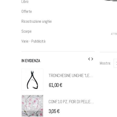
Libro
Offerte
Ricostruzione unghie
Scarpe
ATTR
Varie - Pubblicità
IN EVIDENZA
Mostra:
TRONCHESINE UNGHIE "LEO" NERE PER UNGHIE SPESSE 1/2 LUNA COBALTO
TRONCHESINE UNGHIE "LEO" NERE PER UNGHIE SPESSE 1/2 LUNA COBALTO
61,00
€
CONF. 10 PZ. FIOR DI PELLE 3 ML BUSTINA MONODOSE
CONF. 10 PZ. FIOR DI PELLE 3 ML BUSTINA MONODOSE
3,05
€