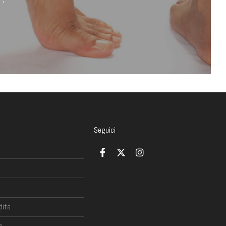
Seguici
dita
o