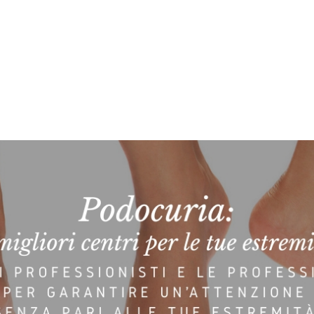
CONF. 50 PZ. FIOR DI PELLE 3 ML BUSTINA MONODOSE
9,15
€
9,15
€