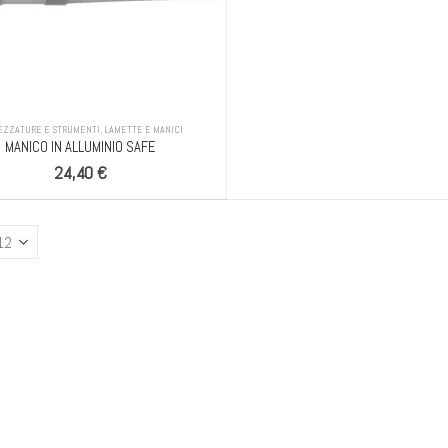
EZZATURE E STRUMENTI
,
LAMETTE E MANICI
MANICO IN ALLUMINIO SAFE
24,40
€
TRONCHESINE UNGHIE "LEO" NERE PER UNGHIE SPESSE 1/2 LUNA COBALTO
61,00
€
61,00
€
CONF. 10 PZ. FIOR DI PELLE 3 ML BUSTINA MONODOSE
3,05
€
3,05
€