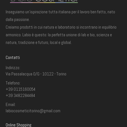
Inseguiamo un'ispirazione tutta italiana per il lavoro ben fatto, nato
dalla passione.
Creiamo prodotti in cui natura e laboratorio si incontrano in equilibrio
armonico. Labio è questo: la perfetta unione di lab e bio, scienza e
natura, tradizione e futuro, local e global.
Contatti
Indirizzo:
Via Passalacqua 0/G - 10122 - Torino
Telefono:
+39 0115160054
+39 3482284484
Email:
labiocosmeticitorino@gmail.com
Online Shopping