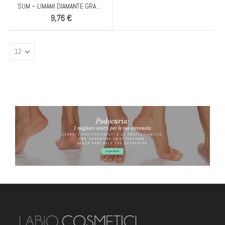
SUM – LIMAMI DIAMANTE GRANA 250 – 18 CM F/SF
9,76
€
TRONCHESINE UNGHIE "LEO" NERE PER UNGHIE SPESSE 1/2 LUNA COBALTO
TRONCHESINE UNGHIE "LEO" NERE PER UNGHIE SPESSE 1/2 LUNA COBALTO
BANNER PODOCURIA
61,00
€
61,00
€
CONF. 10 PZ. FIOR DI PELLE 3 ML BUSTINA MONODOSE
CONF. 10 PZ. FIOR DI PELLE 3 ML BUSTINA MONODOSE
3,05
€
3,05
€
CONF. 50 PZ. FIOR DI PELLE 3 ML BUSTINA MONODOSE
CONF. 50 PZ. FIOR DI PELLE 3 ML BUSTINA MONODOSE
9,15
€
9,15
€