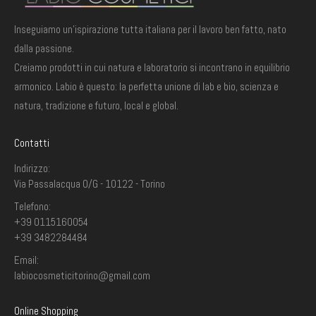
Inseguiamo un'ispirazione tutta italiana per il lavoro ben fatto, nato
dalla passione.
Creiamo prodotti in cui natura e laboratorio si incontrano in equilibrio
armonico. Labio è questo: la perfetta unione di lab e bio, scienza e
natura, tradizione e futuro, local e global.
Contatti
Indirizzo:
Via Passalacqua 0/G - 10122 - Torino
Telefono:
+39 0115160054
+39 3482284484
Email:
labiocosmeticitorino@gmail.com
Online Shopping