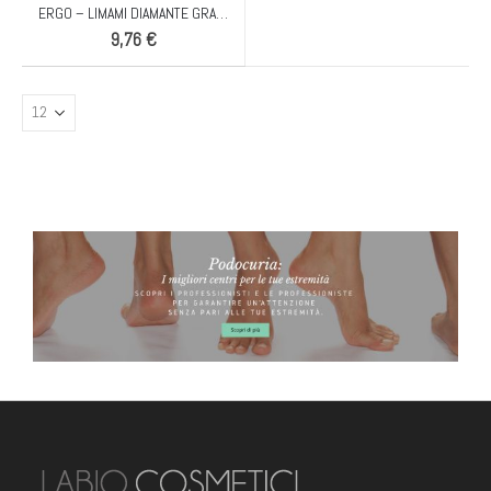
ERGO – LIMAMI DIAMANTE GRANA 180 – 18 CM F/M
9,76
€
TRONCHESINE UNGHIE "LEO" NERE PER UNGHIE SPESSE 1/2 LUNA COBALTO
TRONCHESINE UNGHIE "LEO" NERE PER UNGHIE SPESSE 1/2 LUNA COBALTO
BANNER PODOCURIA
61,00
€
61,00
€
CONF. 10 PZ. FIOR DI PELLE 3 ML BUSTINA MONODOSE
CONF. 10 PZ. FIOR DI PELLE 3 ML BUSTINA MONODOSE
3,05
€
3,05
€
CONF. 50 PZ. FIOR DI PELLE 3 ML BUSTINA MONODOSE
CONF. 50 PZ. FIOR DI PELLE 3 ML BUSTINA MONODOSE
9,15
€
9,15
€